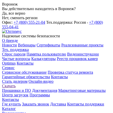
Воронеж
Вы действительно находитесь в Воронеж?
Да, все верно
Нет, сменить регион
Офис:
+7 (800) 555-21-04
Тех.поддержка: Россия -
+7 (800)
555-04-41
Надежные системы безопасности
О бренде
Новости
Вебинары
Сертификаты
Реализованные проекты
Тех. поддержка
Сброс пароля
Памятка пользователю
Видеоинструкции
Частые вопросы
Калькуляторы
Реестр прошивок камер
Optimus
Контакты
Сервис
Сервисное обслуживание
Проверка статуса ремонта
Гарантийные обязательства
Контакты
Стать дилером
Онлайн-видео
Скачать
Прошивки и ПО
Документация
Маркетинговые материалы
Центр загрузок
Программы
Контакты
Где купить
Заказать звонок
Доставка
Контакты поддержки
Каталог