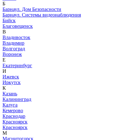
Б
Барнаул. Дом Безопасности
Барнаул. Системы видеонаблюдения
Бийск
Благовещенск
В
Владивосток
Владимир
Волгоград
Воронеж
Е
Екатеринбург
И
Ижевск
Иркутск
К
Казань
Калининград
Калуга
Кемерово
Краснодар
Красноярск
Красноярск
М
Магнитогорск