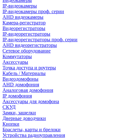
Видеокамеры
IP-видеокамеры
IP-видеокамеры проф. серии
AHD видеокамеры
Камера-регистратор
Видеорегистраторы
IP-видеорегистраторы
IP-видеорегистраторы проф. серии
AHD видеорегистраторы
Сетевое оборудование
Коммутаторы
Аксессуары
Точка доступа и роутеры
Кабель / Материалы
Видеодомофоны
AHD домофония
Аналоговая домофония
IP домофония
Аксессуары для домофона
СКУД
Замки, защелки
Дверные доводчики
Кнопки
Браслеты, карты и брелоки
Устройства радиоуправления