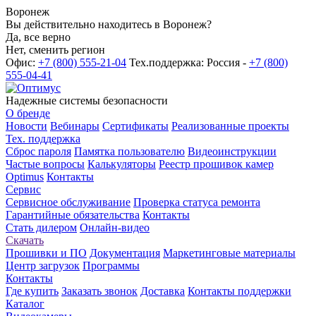
Воронеж
Вы действительно находитесь в Воронеж?
Да, все верно
Нет, сменить регион
Офис:
+7 (800) 555-21-04
Тех.поддержка: Россия -
+7 (800)
555-04-41
Надежные системы безопасности
О бренде
Новости
Вебинары
Сертификаты
Реализованные проекты
Тех. поддержка
Сброс пароля
Памятка пользователю
Видеоинструкции
Частые вопросы
Калькуляторы
Реестр прошивок камер
Optimus
Контакты
Сервис
Сервисное обслуживание
Проверка статуса ремонта
Гарантийные обязательства
Контакты
Стать дилером
Онлайн-видео
Скачать
Прошивки и ПО
Документация
Маркетинговые материалы
Центр загрузок
Программы
Контакты
Где купить
Заказать звонок
Доставка
Контакты поддержки
Каталог