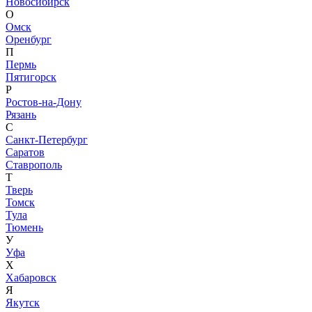
Новосибирск
О
Омск
Оренбург
П
Пермь
Пятигорск
Р
Ростов-на-Дону
Рязань
С
Санкт-Петербург
Саратов
Ставрополь
Т
Тверь
Томск
Тула
Тюмень
У
Уфа
Х
Хабаровск
Я
Якутск