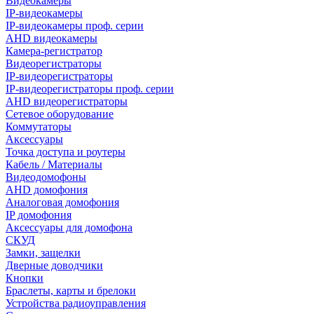
Видеокамеры
IP-видеокамеры
IP-видеокамеры проф. серии
AHD видеокамеры
Камера-регистратор
Видеорегистраторы
IP-видеорегистраторы
IP-видеорегистраторы проф. серии
AHD видеорегистраторы
Сетевое оборудование
Коммутаторы
Аксессуары
Точка доступа и роутеры
Кабель / Материалы
Видеодомофоны
AHD домофония
Аналоговая домофония
IP домофония
Аксессуары для домофона
СКУД
Замки, защелки
Дверные доводчики
Кнопки
Браслеты, карты и брелоки
Устройства радиоуправления