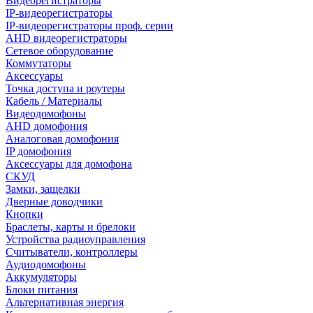
Видеорегистраторы
IP-видеорегистраторы
IP-видеорегистраторы проф. серии
AHD видеорегистраторы
Сетевое оборудование
Коммутаторы
Аксессуары
Точка доступа и роутеры
Кабель / Материалы
Видеодомофоны
AHD домофония
Аналоговая домофония
IP домофония
Аксессуары для домофона
СКУД
Замки, защелки
Дверные доводчики
Кнопки
Браслеты, карты и брелоки
Устройства радиоуправления
Считыватели, контроллеры
Аудиодомофоны
Аккумуляторы
Блоки питания
Альтернативная энергия