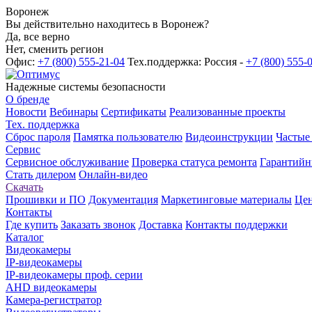
Воронеж
Вы действительно находитесь в Воронеж?
Да, все верно
Нет, сменить регион
Офис:
+7 (800) 555-21-04
Тех.поддержка: Россия -
+7 (800) 555-
Надежные системы безопасности
О бренде
Новости
Вебинары
Сертификаты
Реализованные проекты
Тех. поддержка
Сброс пароля
Памятка пользователю
Видеоинструкции
Частые
Сервис
Сервисное обслуживание
Проверка статуса ремонта
Гарантийн
Стать дилером
Онлайн-видео
Скачать
Прошивки и ПО
Документация
Маркетинговые материалы
Цен
Контакты
Где купить
Заказать звонок
Доставка
Контакты поддержки
Каталог
Видеокамеры
IP-видеокамеры
IP-видеокамеры проф. серии
AHD видеокамеры
Камера-регистратор