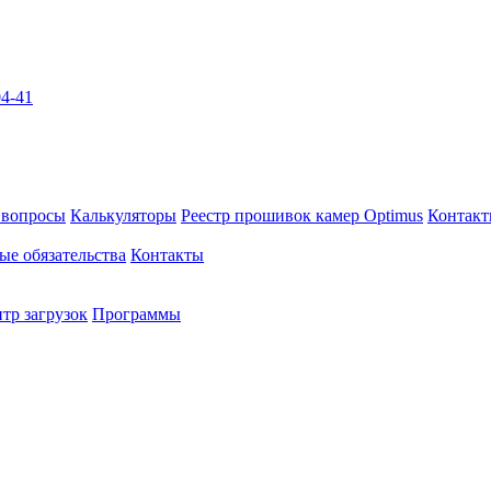
04-41
 вопросы
Калькуляторы
Реестр прошивок камер Optimus
Контак
ые обязательства
Контакты
тр загрузок
Программы