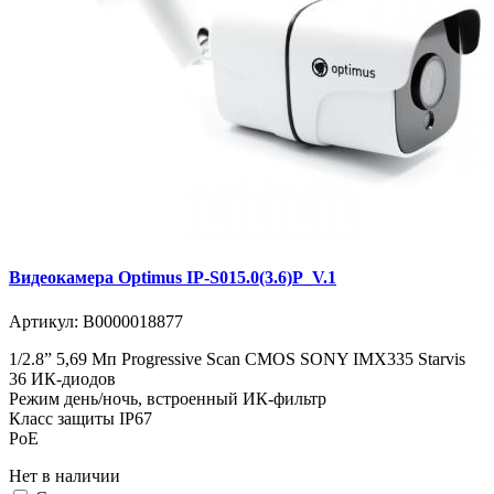
Видеокамера Optimus IP-S015.0(3.6)P_V.1
Артикул:
В0000018877
1/2.8” 5,69 Мп Progressive Scan CMOS SONY IMX335 Starvis
36 ИК-диодов
Режим день/ночь, встроенный ИК-фильтр
Класс защиты IР67
PoE
Нет в наличии