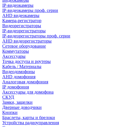
Видеокамеры
IP-видеокамеры
IP-видеокамеры проф. серии
AHD видеокамеры
Камера-регистратор
Видеорегистраторы
IP-видеорегистраторы
IP-видеорегистраторы проф. серии
AHD видеорегистраторы
Сетевое оборудование
Коммутаторы
Аксессуары
Точка доступа и роутеры
Кабель / Материалы
Видеодомофоны
AHD домофония
Аналоговая домофония
IP домофония
Аксессуары для домофона
СКУД
Замки, защелки
Дверные доводчики
Кнопки
Браслеты, карты и брелоки
Устройства радиоуправления