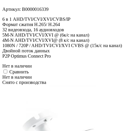
Артикул:
В0000016339
6 в 1 AHD/TVI/CVI/XVI/CVBS/IP
Формат сжатия H.265/ H.264
32 видеовхода, 16 аудиовходов
5M-N AHD/TVI/CVI/XVI @ (6к/с на канал)
4M-N AHD/TVI/CVI/XVI@ (8 к/с на канал)
1080N / 720P / AHD/TVI/CVI/XVI CVBS @ (15к/с на канал)
Двойной поток данных
P2P Optimus Connect Pro
Нет в наличии
Cравнить
Нет в наличии
Снято с производства