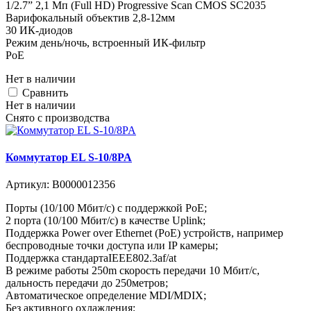
1/2.7” 2,1 Мп (Full HD) Progressive Scan CMOS SC2035
Варифокальный объектив 2,8-12мм
30 ИК-диодов
Режим день/ночь, встроенный ИК-фильтр
PoE
Нет в наличии
Cравнить
Нет в наличии
Снято с производства
Коммутатор EL S-10/8PA
Артикул:
В0000012356
Порты (10/100 Мбит/с) с поддержкой РоЕ;
2 порта (10/100 Мбит/с) в качестве Uplink;
Поддержка Power over Ethernet (PoE) устройств, например
беспроводные точки доступа или IP камеры;
Поддержка стандартаIEEE802.3af/at
В режиме работы 250m скорость передачи 10 Мбит/с,
дальность передачи до 250метров;
Автоматическое определение MDI/MDIX;
Без активного охлаждения;