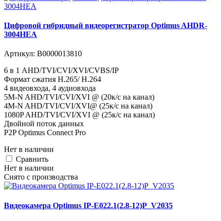
Цифровой гибридный видеорегистратор Optimus AHDR-
3004HEA
Артикул:
В0000013810
6 в 1 AHD/TVI/CVI/XVI/CVBS/IP
Формат сжатия H.265/ H.264
4 видеовхода, 4 аудиовхода
5M-N AHD/TVI/CVI/XVI @ (20к/с на канал)
4M-N AHD/TVI/CVI/XVI@ (25к/с на канал)
1080P AHD/TVI/CVI/XVI @ (25к/с на канал)
Двойной поток данных
P2P Optimus Connect Pro
Нет в наличии
Cравнить
Нет в наличии
Снято с производства
Видеокамера Optimus IP-E022.1(2.8-12)P_V2035