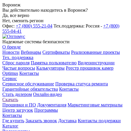
Воронеж
Вы действительно находитесь в Воронеж?
Да, все верно
Нет, сменить регион
Офис:
+7 (800) 555-21-04
Тех.поддержка: Россия -
+7 (800)
555-04-41
Надежные системы безопасности
О бренде
Новости
Вебинары
Сертификаты
Реализованные проекты
Тех. поддержка
Сброс пароля
Памятка пользователю
Видеоинструкции
Частые вопросы
Калькуляторы
Реестр прошивок камер
Optimus
Контакты
Сервис
Сервисное обслуживание
Проверка статуса ремонта
Гарантийные обязательства
Контакты
Стать дилером
Онлайн-видео
Скачать
Прошивки и ПО
Документация
Маркетинговые материалы
Центр загрузок
Программы
Контакты
Где купить
Заказать звонок
Доставка
Контакты поддержки
Каталог