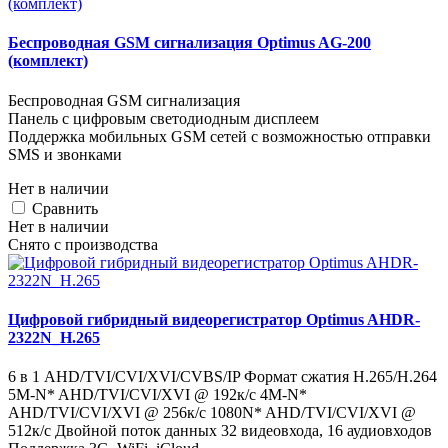
Беспроводная GSM сигнализация Optimus AG-200
(комплект)
Беспроводная GSM сигнализация
Панель с цифровым светодиодным дисплеем
Поддержка мобильных GSM сетей с возможностью отправки
SMS и звонками
Нет в наличии
Cравнить
Нет в наличии
Снято с производства
Цифровой гибридный видеорегистратор Optimus AHDR-
2322N_H.265
6 в 1 AHD/TVI/CVI/XVI/CVBS/IP Формат сжатия H.265/H.264
5M-N* AHD/TVI/CVI/XVI @ 192к/с 4M-N*
AHD/TVI/CVI/XVI @ 256к/с 1080N* AHD/TVI/CVI/XVI @
512к/с Двойной поток данных 32 видеовхода, 16 аудиовходов