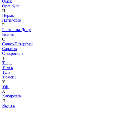
Омск
Оренбург
П
Пермь
Пятигорск
Р
Ростов-на-Дону
Рязань
С
Санкт-Петербург
Саратов
Ставрополь
Т
Тверь
Томск
Тула
Тюмень
У
Уфа
Х
Хабаровск
Я
Якутск