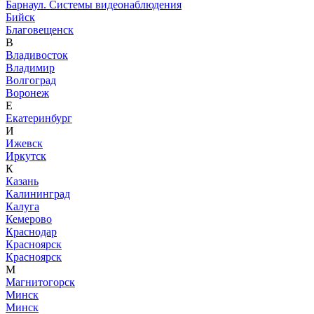
Барнаул. Системы видеонаблюдения
Бийск
Благовещенск
В
Владивосток
Владимир
Волгоград
Воронеж
Е
Екатеринбург
И
Ижевск
Иркутск
К
Казань
Калининград
Калуга
Кемерово
Краснодар
Красноярск
Красноярск
М
Магнитогорск
Минск
Минск