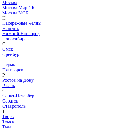
Москва
Москва Мир СБ
Москва МСБ
Н
Набережные Челны
Нальчик
Нижний Новгород
Новосибирск
О
Омск
Оренбург
П
Пермь
Пятигорск
Р
Ростов-на-Дону
Рязань
С
Санкт-Петербург
Саратов
Ставрополь
Т
Тверь
Томск
Тула