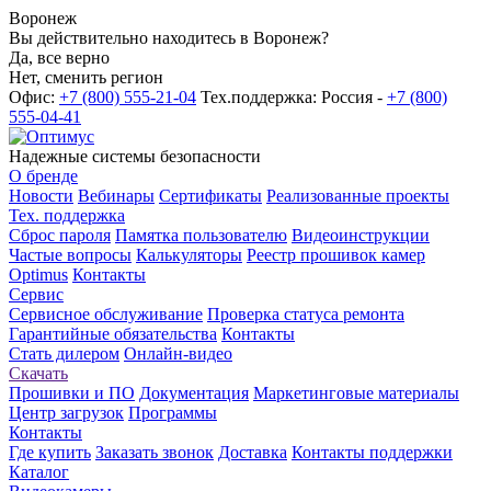
Воронеж
Вы действительно находитесь в Воронеж?
Да, все верно
Нет, сменить регион
Офис:
+7 (800) 555-21-04
Тех.поддержка: Россия -
+7 (800)
555-04-41
Надежные системы безопасности
О бренде
Новости
Вебинары
Сертификаты
Реализованные проекты
Тех. поддержка
Сброс пароля
Памятка пользователю
Видеоинструкции
Частые вопросы
Калькуляторы
Реестр прошивок камер
Optimus
Контакты
Сервис
Сервисное обслуживание
Проверка статуса ремонта
Гарантийные обязательства
Контакты
Стать дилером
Онлайн-видео
Скачать
Прошивки и ПО
Документация
Маркетинговые материалы
Центр загрузок
Программы
Контакты
Где купить
Заказать звонок
Доставка
Контакты поддержки
Каталог