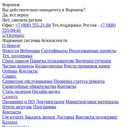
Воронеж
Вы действительно находитесь в Воронеж?
Да, все верно
Нет, сменить регион
Офис:
+7 (800) 555-21-04
Тех.поддержка: Россия -
+7 (800)
555-04-41
Надежные системы безопасности
О бренде
Новости
Вебинары
Сертификаты
Реализованные проекты
Тех. поддержка
Сброс пароля
Памятка пользователю
Видеоинструкции
Частые вопросы
Калькуляторы
Реестр прошивок камер
Optimus
Контакты
Сервис
Сервисное обслуживание
Проверка статуса ремонта
Гарантийные обязательства
Контакты
Стать дилером
Онлайн-видео
Скачать
Прошивки и ПО
Документация
Маркетинговые материалы
Центр загрузок
Программы
Контакты
Где купить
Заказать звонок
Доставка
Контакты поддержки
Каталог