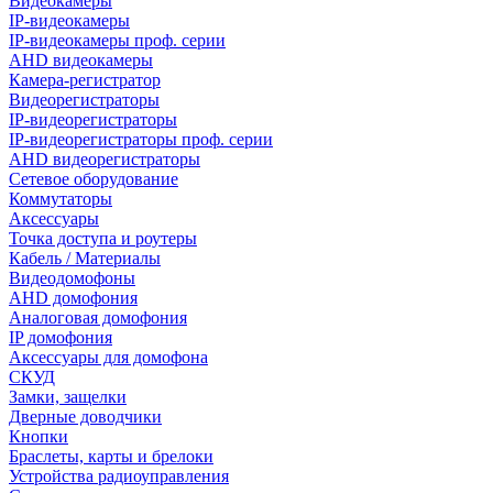
Видеокамеры
IP-видеокамеры
IP-видеокамеры проф. серии
AHD видеокамеры
Камера-регистратор
Видеорегистраторы
IP-видеорегистраторы
IP-видеорегистраторы проф. серии
AHD видеорегистраторы
Сетевое оборудование
Коммутаторы
Аксессуары
Точка доступа и роутеры
Кабель / Материалы
Видеодомофоны
AHD домофония
Аналоговая домофония
IP домофония
Аксессуары для домофона
СКУД
Замки, защелки
Дверные доводчики
Кнопки
Браслеты, карты и брелоки
Устройства радиоуправления