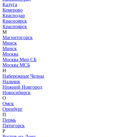
Калуга
Кемерово
Краснодар
Красноярск
Красноярск
М
Магнитогорск
Минск
Минск
Москва
Москва Мир СБ
Москва МСБ
Н
Набережные Челны
Нальчик
Нижний Новгород
Новосибирск
О
Омск
Оренбург
П
Пермь
Пятигорск
Р
Ростов-на-Дону