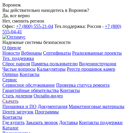
Воронеж
Вы действительно находитесь в Воронеж?
Да, все верно
Нет, сменить регион
Офис:
+7 (800) 555-21-04
Тех.поддержка: Россия -
+7 (800)
555-04-41
Надежные системы безопасности
О бренде
Новости
Вебинары
Сертификаты
Реализованные проекты
Тех. поддержка
Сброс пароля
Памятка пользователю
Видеоинструкции
Частые вопросы
Калькуляторы
Реестр прошивок камер
Optimus
Контакты
Сервис
Сервисное обслуживание
Проверка статуса ремонта
Гарантийные обязательства
Контакты
Стать дилером
Онлайн-видео
Скачать
Прошивки и ПО
Документация
Маркетинговые материалы
Центр загрузок
Программы
Контакты
Где купить
Заказать звонок
Доставка
Контакты поддержки
Каталог