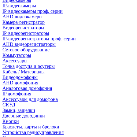
Видеокамеры
IP-видеокамеры
IP-видеокамеры проф. серии
AHD видеокамеры
Камера-регистратор
Видеорегистраторы
IP-видеорегистраторы
IP-видеорегистраторы проф. серии
AHD видеорегистраторы
Сетевое оборудование
Коммутаторы
Аксессуары
Точка доступа и роутеры
Кабель / Материалы
Видеодомофоны
AHD домофония
Аналоговая домофония
IP домофония
Аксессуары для домофона
СКУД
Замки, защелки
Дверные доводчики
Кнопки
Браслеты, карты и брелоки
Устройства радиоуправления