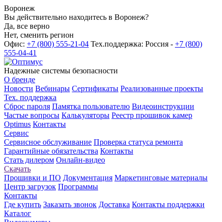
Воронеж
Вы действительно находитесь в Воронеж?
Да, все верно
Нет, сменить регион
Офис:
+7 (800) 555-21-04
Тех.поддержка: Россия -
+7 (800)
555-04-41
Надежные системы безопасности
О бренде
Новости
Вебинары
Сертификаты
Реализованные проекты
Тех. поддержка
Сброс пароля
Памятка пользователю
Видеоинструкции
Частые вопросы
Калькуляторы
Реестр прошивок камер
Optimus
Контакты
Сервис
Сервисное обслуживание
Проверка статуса ремонта
Гарантийные обязательства
Контакты
Стать дилером
Онлайн-видео
Скачать
Прошивки и ПО
Документация
Маркетинговые материалы
Центр загрузок
Программы
Контакты
Где купить
Заказать звонок
Доставка
Контакты поддержки
Каталог