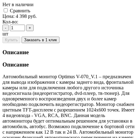
Нет в наличии
Cравнить
Цена:
4 398
руб.
Кол-во:
-
+
шт
Купить
Заказать в 1 клик
Описание
Описание
Автомобильный монитор Optimus V-070_V.1 – предназначен
для вывода изображения с камеры заднего вида, фронтальной
камеры или для подключения любого другого источника
видеосигнала (видеорегистратор, dvd-плеер, тв-тюнер). Для
одновременного воспроизведения двух и более камер
необходимо подключить видеорегистратор. Монитор снабжен
цветным TFT-дисплеем с разрешением 1024x600 точек. Имеет
4 видеовхода - VGA, RCA, BNC. Данная модель
автомонитора будет оптимальным решением для установки в
автомобиль, автобус. Возможно подключение к бортовой сети
с напряжением как 12 В так и 24 В. Автомобильный монитор
оснащен функцией автоматического переключения на камеру