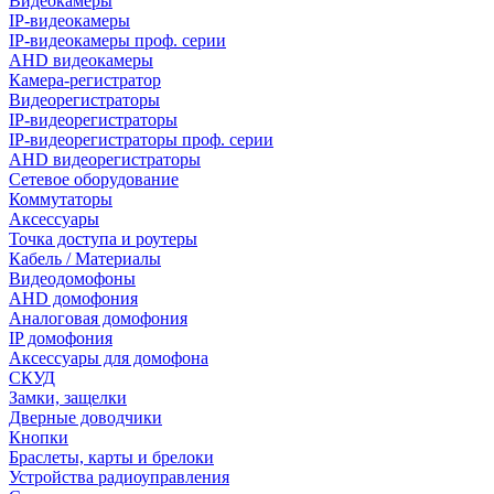
Видеокамеры
IP-видеокамеры
IP-видеокамеры проф. серии
AHD видеокамеры
Камера-регистратор
Видеорегистраторы
IP-видеорегистраторы
IP-видеорегистраторы проф. серии
AHD видеорегистраторы
Сетевое оборудование
Коммутаторы
Аксессуары
Точка доступа и роутеры
Кабель / Материалы
Видеодомофоны
AHD домофония
Аналоговая домофония
IP домофония
Аксессуары для домофона
СКУД
Замки, защелки
Дверные доводчики
Кнопки
Браслеты, карты и брелоки
Устройства радиоуправления