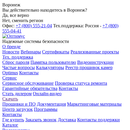
Воронеж
Вы действительно находитесь в Воронеж?
Да, все верно
Нет, сменить регион
Офис:
+7 (800) 555-21-04
Тех.поддержка: Россия -
+7 (800)
555-04-41
Надежные системы безопасности
О бренде
Новости
Вебинары
Сертификаты
Реализованные проекты
Тех. поддержка
Сброс пароля
Памятка пользователю
Видеоинструкции
Частые вопросы
Калькуляторы
Реестр прошивок камер
Optimus
Контакты
Сервис
Сервисное обслуживание
Проверка статуса ремонта
Гарантийные обязательства
Контакты
Стать дилером
Онлайн-видео
Скачать
Прошивки и ПО
Документация
Маркетинговые материалы
Центр загрузок
Программы
Контакты
Где купить
Заказать звонок
Доставка
Контакты поддержки
Каталог