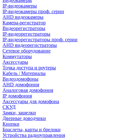
Видеокамеры
IP-видеокамеры
IP-видеокамеры проф. серии
AHD видеокамеры
Камера-регистратор
Видеорегистраторы
IP-видеорегистраторы
IP-видеорегистраторы проф. серии
AHD видеорегистраторы
Сетевое оборудование
Коммутаторы
Аксессуары
Точка доступа и роутеры
Кабель / Материалы
Видеодомофоны
AHD домофония
Аналоговая домофония
IP домофония
Аксессуары для домофона
СКУД
Замки, защелки
Дверные доводчики
Кнопки
Браслеты, карты и брелоки
Устройства радиоуправления