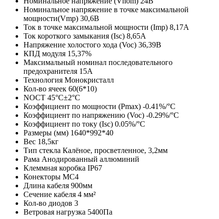
Номинальное напряжение (Vnom)
24В
Номинальное напряжение в точке максимальной
мощности(Vmp)
30,6В
Ток в точке максимальной мощности (Imp)
8,17А
Ток короткого замыкания (Isc)
8,65А
Напряжение холостого хода (Voc)
36,39В
КПД модуля
15,37%
Максимальный номинал последовательного
предохранителя
15А
Технология
Монокристалл
Кол-во ячеек
60(6*10)
NOCT
45°C±2°C
Коэффициент по мощности (Pmax)
-0.41%/°C
Коэффициент по напряжению (Voc)
-0.29%/°C
Коэффициент по току (Isc)
0.05%/°C
Размеры (мм)
1640*992*40
Вес
18,5кг
Тип стекла
Калёное, просветленное, 3,2мм
Рама
Анодированный аллюминий
Клеммная коробка
IP67
Конекторы
MC4
Длина кабеля
900мм
Сечение кабеля
4 мм²
Кол-во диодов
3
Ветровая нагрузка
5400Па