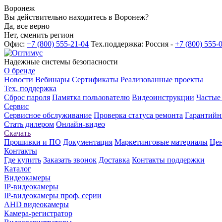
Воронеж
Вы действительно находитесь в Воронеж?
Да, все верно
Нет, сменить регион
Офис:
+7 (800) 555-21-04
Тех.поддержка: Россия -
+7 (800) 555-
Надежные системы безопасности
О бренде
Новости
Вебинары
Сертификаты
Реализованные проекты
Тех. поддержка
Сброс пароля
Памятка пользователю
Видеоинструкции
Частые
Сервис
Сервисное обслуживание
Проверка статуса ремонта
Гарантийн
Стать дилером
Онлайн-видео
Скачать
Прошивки и ПО
Документация
Маркетинговые материалы
Цен
Контакты
Где купить
Заказать звонок
Доставка
Контакты поддержки
Каталог
Видеокамеры
IP-видеокамеры
IP-видеокамеры проф. серии
AHD видеокамеры
Камера-регистратор