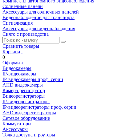
Комплекты автономного видеонаблюдения
Солнечные панели
Аксессуары для солнечных панелей
Видеонаблюдение для транспорта
Сигнализация
Аксессуары для видеонаблюдения
Снято с производства
Сравнить товары
Корзина
0
Оформить
Видеокамеры
IP-видеокамеры
IP-видеокамеры проф. серии
AHD видеокамеры
Камера-регистратор
Видеорегистраторы
IP-видеорегистраторы
IP-видеорегистраторы проф. серии
AHD видеорегистраторы
Сетевое оборудование
Коммутаторы
Аксессуары
Точка доступа и роутеры