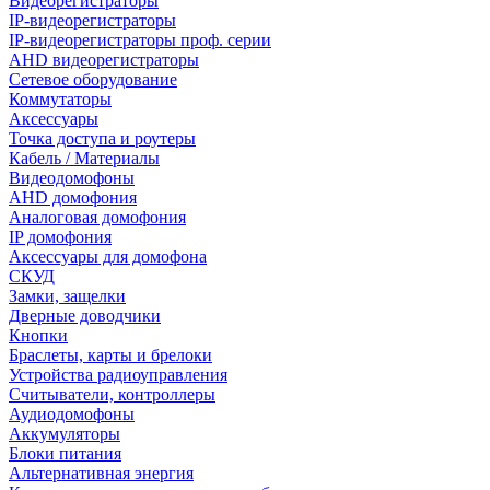
Видеорегистраторы
IP-видеорегистраторы
IP-видеорегистраторы проф. серии
AHD видеорегистраторы
Сетевое оборудование
Коммутаторы
Аксессуары
Точка доступа и роутеры
Кабель / Материалы
Видеодомофоны
AHD домофония
Аналоговая домофония
IP домофония
Аксессуары для домофона
СКУД
Замки, защелки
Дверные доводчики
Кнопки
Браслеты, карты и брелоки
Устройства радиоуправления
Считыватели, контроллеры
Аудиодомофоны
Аккумуляторы
Блоки питания
Альтернативная энергия