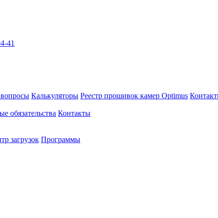
04-41
 вопросы
Калькуляторы
Реестр прошивок камер Optimus
Контак
ые обязательства
Контакты
тр загрузок
Программы