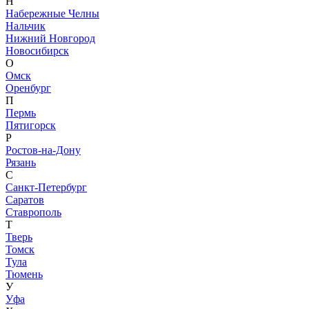
Н
Набережные Челны
Нальчик
Нижний Новгород
Новосибирск
О
Омск
Оренбург
П
Пермь
Пятигорск
Р
Ростов-на-Дону
Рязань
С
Санкт-Петербург
Саратов
Ставрополь
Т
Тверь
Томск
Тула
Тюмень
У
Уфа