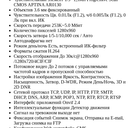
CMOS APTINA AR0130
Объектив
3.6 мм фиксированный
Чувствительность
Цв. 0.01Лк (F1.2), ч/б 0.005Лк (F1.2), 0
Лк при вкл. ИК
Скорость передачи
253K~5.0 Мбит
Количество пикселей
1280х960
Скорость затвора
1/5-1/10,000 сек / Авто
Автодиафрагма
нет
Режим день/ночь
Есть, встроенный ИК-фильтр
Форматы сжатия
H.264
Скорость отображения
До 30к/с@1280х960
/1280х720/4CIF/CIF
Потоковое видео
До 2 потоков с управляемыми
частотой кадров и пропускной способностью
Настройки изображения
Яркость, Контрастность,
Насыщенность, Затвор, D-WDR, Режим День/Ночь, 3D и
2D DNR
Сетевой протокол
TCP, UDP, IP, HTTP, FTP, SMTP,
DHCP, DNS, ARP, ICMP, POP3, NTP, RTP, RTCP, RTSP
Интерфейс приложений
Onvif 2.4
Интеллектуальные функции
Детектор движения
Сигнал на тревожном выходе
нет
Фиксация событий
Снимок экрана, Отправка на E-mail,
Загрузка снимка на FTP