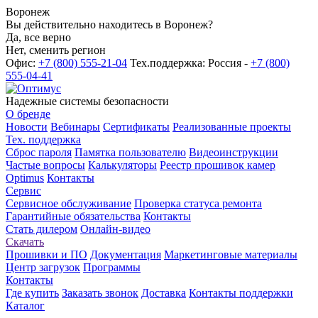
Воронеж
Вы действительно находитесь в Воронеж?
Да, все верно
Нет, сменить регион
Офис:
+7 (800) 555-21-04
Тех.поддержка: Россия -
+7 (800)
555-04-41
Надежные системы безопасности
О бренде
Новости
Вебинары
Сертификаты
Реализованные проекты
Тех. поддержка
Сброс пароля
Памятка пользователю
Видеоинструкции
Частые вопросы
Калькуляторы
Реестр прошивок камер
Optimus
Контакты
Сервис
Сервисное обслуживание
Проверка статуса ремонта
Гарантийные обязательства
Контакты
Стать дилером
Онлайн-видео
Скачать
Прошивки и ПО
Документация
Маркетинговые материалы
Центр загрузок
Программы
Контакты
Где купить
Заказать звонок
Доставка
Контакты поддержки
Каталог