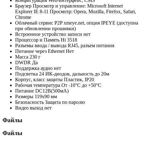
Конфигурация
Web-интерфейс, CMS
Браузер
Просмотр и управление: Microsoft Internet
Explorer IE 8-11 Просмотр: Opera, Mozilla, Firefox, Safari,
Chrome
Облачный сервис P2P
xmeye.net, опция IPEYE (доступна
при обновлении прошивки)
Встроенное устройство записи
нет
Процессор и Память
Hi 3518
Разъемы ввода / вывода
RJ45, разъем питания
Питание через Ethernet
Нет
Масса
230 г
DWDR
Да
Поддержка аудио
нет
Подсветка
24 ИК-диодов, дальность до 20м
Корпус, класс защиты
Пластик, IP20
Рабочая температура
От -10°С до +50°С
Питание
DC12В(500мА)
Размеры
119х90 мм
Безопасность
Защита по паролю
Видео выход
нет
Файлы
Файлы