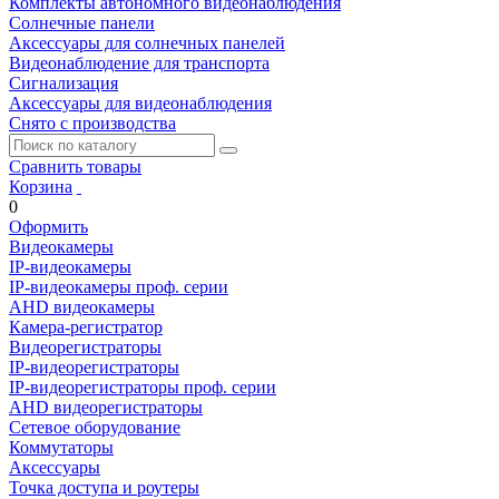
Комплекты автономного видеонаблюдения
Солнечные панели
Аксессуары для солнечных панелей
Видеонаблюдение для транспорта
Сигнализация
Аксессуары для видеонаблюдения
Снято с производства
Сравнить товары
Корзина
0
Оформить
Видеокамеры
IP-видеокамеры
IP-видеокамеры проф. серии
AHD видеокамеры
Камера-регистратор
Видеорегистраторы
IP-видеорегистраторы
IP-видеорегистраторы проф. серии
AHD видеорегистраторы
Сетевое оборудование
Коммутаторы
Аксессуары
Точка доступа и роутеры