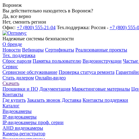
Воронеж
Вы действительно находитесь в Воронеж?
Да, все верно
Нет, сменить регион
Офис:
+7 (800) 555-21-04
Тех.поддержка: Россия -
+7 (800) 555-
Надежные системы безопасности
О бренде
Новости
Вебинары
Сертификаты
Реализованные проекты
Тех. поддержка
Сброс пароля
Памятка пользователю
Видеоинструкции
Частые
Сервис
Сервисное обслуживание
Проверка статуса ремонта
Гарантийн
Стать дилером
Онлайн-видео
Скачать
Прошивки и ПО
Документация
Маркетинговые материалы
Цен
Контакты
Где купить
Заказать звонок
Доставка
Контакты поддержки
Каталог
Видеокамеры
IP-видеокамеры
IP-видеокамеры проф. серии
AHD видеокамеры
Камера-регистратор