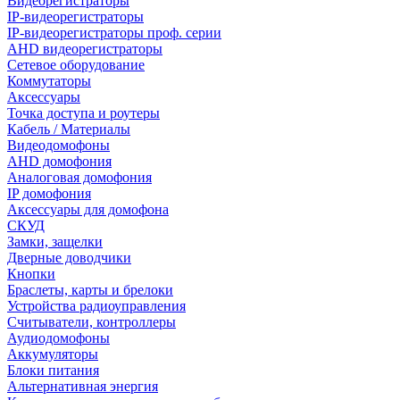
Видеорегистраторы
IP-видеорегистраторы
IP-видеорегистраторы проф. серии
AHD видеорегистраторы
Сетевое оборудование
Коммутаторы
Аксессуары
Точка доступа и роутеры
Кабель / Материалы
Видеодомофоны
AHD домофония
Аналоговая домофония
IP домофония
Аксессуары для домофона
СКУД
Замки, защелки
Дверные доводчики
Кнопки
Браслеты, карты и брелоки
Устройства радиоуправления
Считыватели, контроллеры
Аудиодомофоны
Аккумуляторы
Блоки питания
Альтернативная энергия