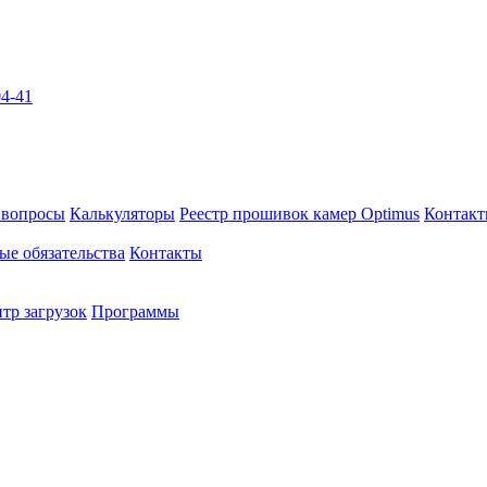
04-41
 вопросы
Калькуляторы
Реестр прошивок камер Optimus
Контак
ые обязательства
Контакты
тр загрузок
Программы