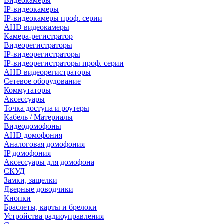
Видеокамеры
IP-видеокамеры
IP-видеокамеры проф. серии
AHD видеокамеры
Камера-регистратор
Видеорегистраторы
IP-видеорегистраторы
IP-видеорегистраторы проф. серии
AHD видеорегистраторы
Сетевое оборудование
Коммутаторы
Аксессуары
Точка доступа и роутеры
Кабель / Материалы
Видеодомофоны
AHD домофония
Аналоговая домофония
IP домофония
Аксессуары для домофона
СКУД
Замки, защелки
Дверные доводчики
Кнопки
Браслеты, карты и брелоки
Устройства радиоуправления