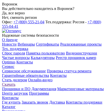
Воронеж
Вы действительно находитесь в Воронеж?
Да, все верно
Нет, сменить регион
Офис:
+7 (800) 555-21-04
Тех.поддержка: Россия -
+7 (800)
555-04-41
Надежные системы безопасности
О бренде
Новости
Вебинары
Сертификаты
Реализованные проекты
Тех. поддержка
Сброс пароля
Памятка пользователю
Видеоинструкции
Частые вопросы
Калькуляторы
Реестр прошивок камер
Optimus
Контакты
Сервис
Сервисное обслуживание
Проверка статуса ремонта
Гарантийные обязательства
Контакты
Стать дилером
Онлайн-видео
Скачать
Прошивки и ПО
Документация
Маркетинговые материалы
Центр загрузок
Программы
Контакты
Где купить
Заказать звонок
Доставка
Контакты поддержки
Каталог