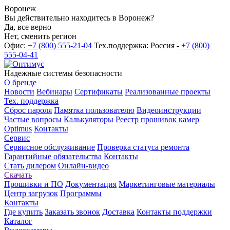
Воронеж
Вы действительно находитесь в Воронеж?
Да, все верно
Нет, сменить регион
Офис:
+7 (800) 555-21-04
Тех.поддержка: Россия -
+7 (800)
555-04-41
Надежные системы безопасности
О бренде
Новости
Вебинары
Сертификаты
Реализованные проекты
Тех. поддержка
Сброс пароля
Памятка пользователю
Видеоинструкции
Частые вопросы
Калькуляторы
Реестр прошивок камер
Optimus
Контакты
Сервис
Сервисное обслуживание
Проверка статуса ремонта
Гарантийные обязательства
Контакты
Стать дилером
Онлайн-видео
Скачать
Прошивки и ПО
Документация
Маркетинговые материалы
Центр загрузок
Программы
Контакты
Где купить
Заказать звонок
Доставка
Контакты поддержки
Каталог