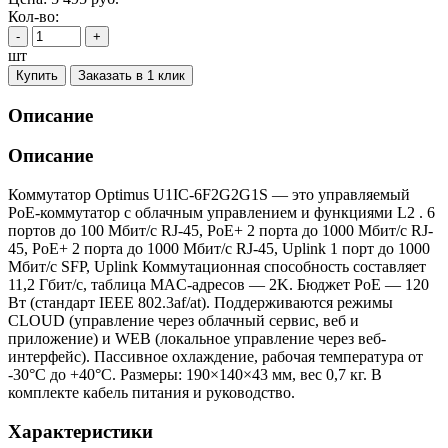
Кол-во:
-
+
шт
Купить
Заказать в 1 клик
Описание
Описание
Коммутатор Optimus U1IC-6F2G2G1S — это управляемый
PoE-коммутатор с облачным управлением и функциями L2 . 6
портов до 100 Мбит/с RJ-45, PoE+ 2 порта до 1000 Мбит/с RJ-
45, PoE+ 2 порта до 1000 Мбит/с RJ-45, Uplink 1 порт до 1000
Мбит/с SFP, Uplink Коммутационная способность составляет
11,2 Гбит/с, таблица MAC-адресов — 2K. Бюджет PoE — 120
Вт (стандарт IEEE 802.3af/at). Поддерживаются режимы
CLOUD (управление через облачный сервис, веб и
приложение) и WEB (локальное управление через веб-
интерфейс). Пассивное охлаждение, рабочая температура от
-30°C до +40°C. Размеры: 190×140×43 мм, вес 0,7 кг. В
комплекте кабель питания и руководство.
Характеристики