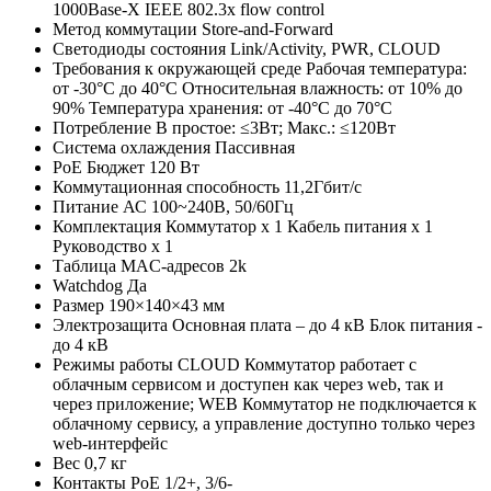
1000Base-X IEEE 802.3x flow control
Метод коммутации
Store-and-Forward
Светодиоды состояния
Link/Activity, PWR, CLOUD
Требования к окружающей среде
Рабочая температура:
от -30°C до 40°C Относительная влажность: от 10% до
90% Температура хранения: от -40°C до 70°C
Потребление
В простое: ≤3Вт; Макс.: ≤120Вт
Система охлаждения
Пассивная
PoE Бюджет
120 Вт
Коммутационная способность
11,2Гбит/с
Питание
АС 100~240В, 50/60Гц
Комплектация
Коммутатор х 1 Кабель питания х 1
Руководство х 1
Таблица MAC-адресов
2k
Watchdog
Да
Размер
190×140×43 мм
Электрозащита
Основная плата – до 4 кВ Блок питания -
до 4 кВ
Режимы работы
CLOUD Коммутатор работает с
облачным сервисом и доступен как через web, так и
через приложение; WEB Коммутатор не подключается к
облачному сервису, а управление доступно только через
web-интерфейс
Вес
0,7 кг
Контакты PoE
1/2+, 3/6-