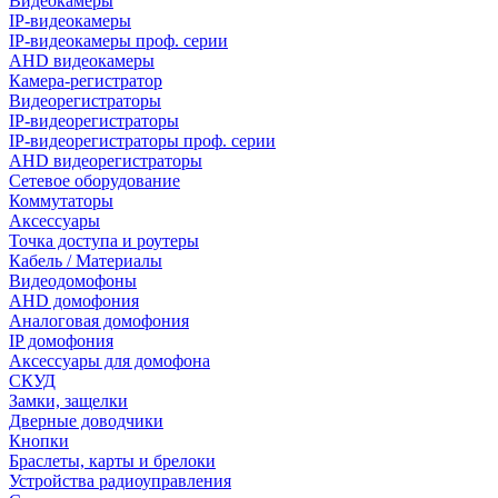
Видеокамеры
IP-видеокамеры
IP-видеокамеры проф. серии
AHD видеокамеры
Камера-регистратор
Видеорегистраторы
IP-видеорегистраторы
IP-видеорегистраторы проф. серии
AHD видеорегистраторы
Сетевое оборудование
Коммутаторы
Аксессуары
Точка доступа и роутеры
Кабель / Материалы
Видеодомофоны
AHD домофония
Аналоговая домофония
IP домофония
Аксессуары для домофона
СКУД
Замки, защелки
Дверные доводчики
Кнопки
Браслеты, карты и брелоки
Устройства радиоуправления