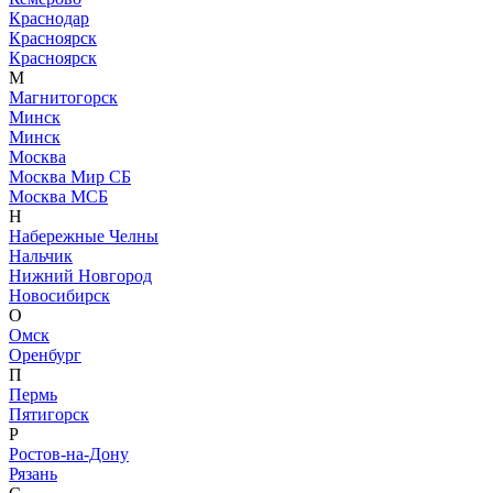
Краснодар
Красноярск
Красноярск
М
Магнитогорск
Минск
Минск
Москва
Москва Мир СБ
Москва МСБ
Н
Набережные Челны
Нальчик
Нижний Новгород
Новосибирск
О
Омск
Оренбург
П
Пермь
Пятигорск
Р
Ростов-на-Дону
Рязань