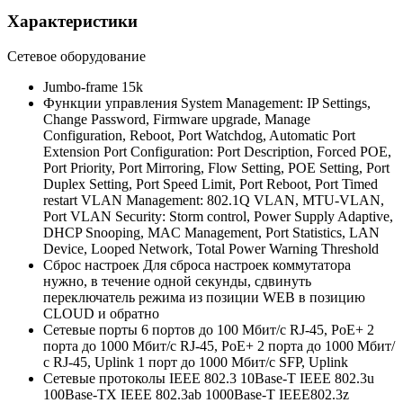
Характеристики
Сетевое оборудование
Jumbo-frame
15k
Функции управления
System Management: IP Settings,
Change Password, Firmware upgrade, Manage
Configuration, Reboot, Port Watchdog, Automatic Port
Extension Port Configuration: Port Description, Forced POE,
Port Priority, Port Mirroring, Flow Setting, POE Setting, Port
Duplex Setting, Port Speed Limit, Port Reboot, Port Timed
restart VLAN Management: 802.1Q VLAN, MTU-VLAN,
Port VLAN Security: Storm control, Power Supply Adaptive,
DHCP Snooping, MAC Management, Port Statistics, LAN
Device, Looped Network, Total Power Warning Threshold
Сброс настроек
Для сброса настроек коммутатора
нужно, в течение одной секунды, сдвинуть
переключатель режима из позиции WEB в позицию
CLOUD и обратно
Сетевые порты
6 портов до 100 Мбит/с RJ-45, PoE+ 2
порта до 1000 Мбит/с RJ-45, PoE+ 2 порта до 1000 Мбит/
с RJ-45, Uplink 1 порт до 1000 Мбит/с SFP, Uplink
Сетевые протоколы
IEEE 802.3 10Base-T IEEE 802.3u
100Base-TX IEEE 802.3ab 1000Base-T IEEE802.3z