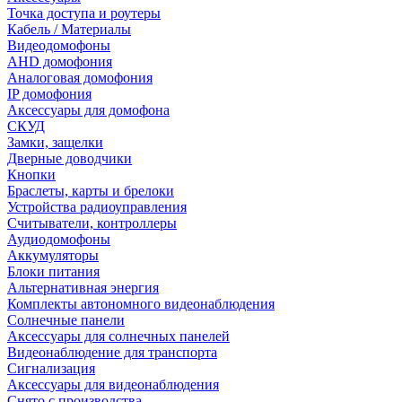
Точка доступа и роутеры
Кабель / Материалы
Видеодомофоны
AHD домофония
Аналоговая домофония
IP домофония
Аксессуары для домофона
СКУД
Замки, защелки
Дверные доводчики
Кнопки
Браслеты, карты и брелоки
Устройства радиоуправления
Считыватели, контроллеры
Аудиодомофоны
Аккумуляторы
Блоки питания
Альтернативная энергия
Комплекты автономного видеонаблюдения
Солнечные панели
Аксессуары для солнечных панелей
Видеонаблюдение для транспорта
Сигнализация
Аксессуары для видеонаблюдения
Снято с производства