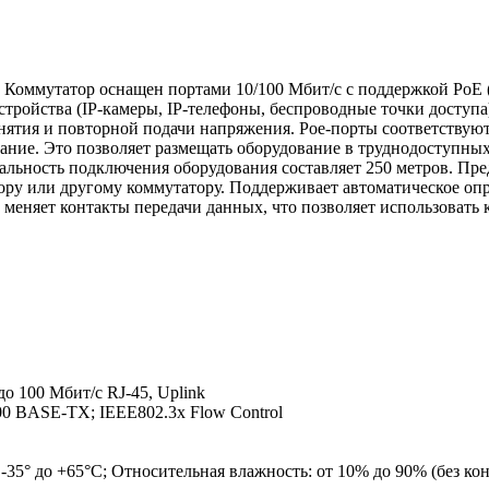
Коммутатор оснащен портами 10/100 Мбит/с с поддержкой PoE (
тройства (IP-камеры, IP-телефоны, беспроводные точки доступа
нятия и повторной подачи напряжения. Poe-порты соответствуют 
вание. Это позволяет размещать оборудование в труднодоступны
альность подключения оборудования составляет 250 метров. Пре
атору или другому коммутатору. Поддерживает автоматическое о
 меняет контакты передачи данных, что позволяет использовать
до 100 Мбит/с RJ-45, Uplink
00 BASE-TX; IEEE802.3x Flow Control
 -35° до +65°C; Относительная влажность: от 10% до 90% (без ко