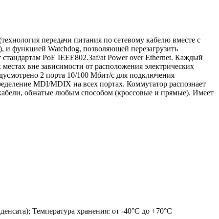
технология передачи питания по сетевому кабелю вместе с
), и функцией Watchdog, позволяющей перезагрузить
стандартам PoE IEEE802.3af/at Power over Ethernet. Каждый
х местах вне зависимости от расположения электрических
дусмотрено 2 порта 10/100 Мбит/с для подключения
пределение MDI/MDIX на всех портах. Коммутатор распознает
 кабели, обжатые любым способом (кроссовые и прямые). Имеет
нденсата); Температура хранения: от -40°C до +70°C