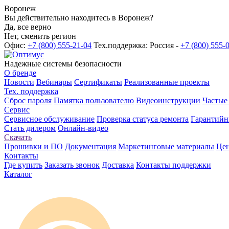
Воронеж
Вы действительно находитесь в Воронеж?
Да, все верно
Нет, сменить регион
Офис:
+7 (800) 555-21-04
Тех.поддержка: Россия -
+7 (800) 555-
Надежные системы безопасности
О бренде
Новости
Вебинары
Сертификаты
Реализованные проекты
Тех. поддержка
Сброс пароля
Памятка пользователю
Видеоинструкции
Частые
Сервис
Сервисное обслуживание
Проверка статуса ремонта
Гарантийн
Стать дилером
Онлайн-видео
Скачать
Прошивки и ПО
Документация
Маркетинговые материалы
Цен
Контакты
Где купить
Заказать звонок
Доставка
Контакты поддержки
Каталог