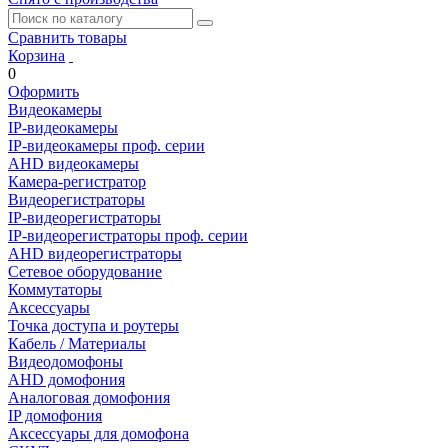
Сравнить товары
Корзина
0
Оформить
Видеокамеры
IP-видеокамеры
IP-видеокамеры проф. серии
AHD видеокамеры
Камера-регистратор
Видеорегистраторы
IP-видеорегистраторы
IP-видеорегистраторы проф. серии
AHD видеорегистраторы
Сетевое оборудование
Коммутаторы
Аксессуары
Точка доступа и роутеры
Кабель / Материалы
Видеодомофоны
AHD домофония
Аналоговая домофония
IP домофония
Аксессуары для домофона