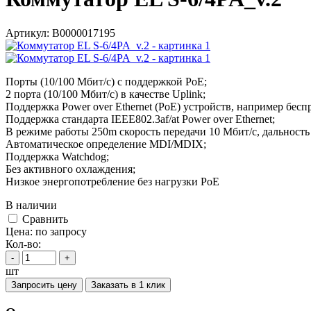
Артикул:
В0000017195
Порты (10/100 Мбит/с) с поддержкой РоЕ;
2 порта (10/100 Мбит/с) в качестве Uplink;
Поддержка Power over Ethernet (PoE) устройств, например бесп
Поддержка стандарта IEEE802.3af/at Power over Ethernet;
В режиме работы 250m скорость передачи 10 Мбит/с, дальность
Автоматическое определение MDI/MDIX;
Поддержка Watchdog;
Без активного охлаждения;
Низкое энергопотребление без нагрузки PoE
В наличии
Cравнить
Цена:
по запросу
Кол-во:
-
+
шт
Запросить цену
Заказать в 1 клик