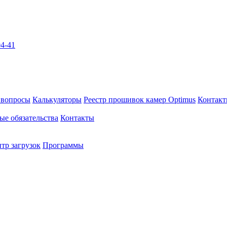
04-41
 вопросы
Калькуляторы
Реестр прошивок камер Optimus
Контак
ые обязательства
Контакты
тр загрузок
Программы