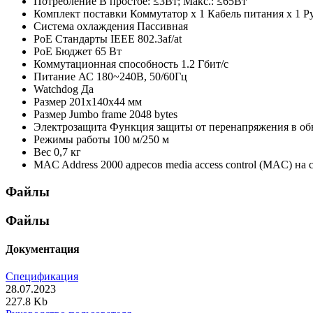
Потребление
В простое: ≤3Вт; Макс.: ≤65Вт
Комплект поставки
Коммутатор х 1 Кабель питания х 1 Р
Система охлаждения
Пассивная
PoE Стандарты
IEEE 802.3af/at
PoE Бюджет
65 Вт
Коммутационная способность
1.2 Гбит/с
Питание
АС 180~240В, 50/60Гц
Watchdog
Да
Размер
201x140x44 мм
Размер Jumbo frame
2048 bytes
Электрозащита
Функция защиты от перенапряжения в об
Режимы работы
100 м/250 м
Вес
0,7 кг
MAC Address
2000 адресов media access control (MAC) на 
Файлы
Файлы
Документация
Спецификация
28.07.2023
227.8 Kb