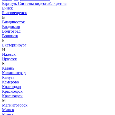
Барнаул. Системы видеонаблюдения
Бийск
Благовещенск
В
Владивосток
Владимир
Волгоград
Воронеж
Е
Екатеринбург
И
Ижевск
Иркутск
К
Казань
Калининград
Калуга
Кемерово
Краснодар
Красноярск
Красноярск
М
Магнитогорск
Минск
Минск