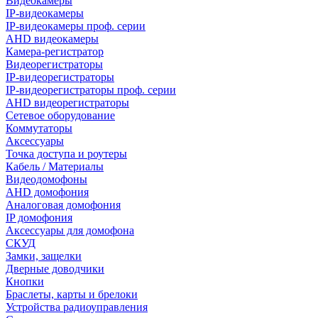
Видеокамеры
IP-видеокамеры
IP-видеокамеры проф. серии
AHD видеокамеры
Камера-регистратор
Видеорегистраторы
IP-видеорегистраторы
IP-видеорегистраторы проф. серии
AHD видеорегистраторы
Сетевое оборудование
Коммутаторы
Аксессуары
Точка доступа и роутеры
Кабель / Материалы
Видеодомофоны
AHD домофония
Аналоговая домофония
IP домофония
Аксессуары для домофона
СКУД
Замки, защелки
Дверные доводчики
Кнопки
Браслеты, карты и брелоки
Устройства радиоуправления