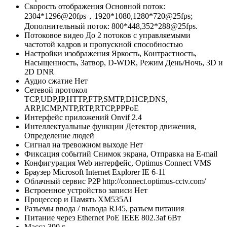
Скорость отображения
Основной поток:
2304*1296@20fps，1920*1080,1280*720@25fps;
Дополнительный поток: 800*448,352*288@25fps.
Потоковое видео
До 2 потоков с управляемыми
частотой кадров и пропускной способностью
Настройки изображения
Яркость, Контрастность,
Насыщенность, Затвор, D-WDR, Режим День/Ночь, 3D и
2D DNR
Аудио сжатие
Нет
Сетевой протокол
TCP,UDP,IP,HTTP,FTP,SMTP,DHCP,DNS,
ARP,ICMP,NTP,RTP,RTCP,PPPoE
Интерфейс приложений
Onvif 2.4
Интеллектуальные функции
Детектор движения,
Определение людей
Сигнал на тревожном выходе
Нет
Фиксация событий
Снимок экрана, Отправка на E-mail
Конфигурация
Web интерфейс, Optimus Connect VMS
Браузер
Microsoft Internet Explorer IE 6-11
Облачный сервис P2P
http://connect.optimus-cctv.com/
Встроенное устройство записи
Нет
Процессор и Память
XM535AI
Разъемы ввода / вывода
RJ45, разъем питания
Питание через Ethernet
PoE IEEE 802.3af 6Вт
Масса
390 г