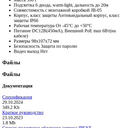
Подсветка
6 диода, warm-light, дальность до 20м
Совместимость с монтажной коробкой
JB-05
Корпус, класс защиты
Антивандальный корпус, класс
защиты IР66
Рабочая температура
От -45°С до +50°С
Питание
DC12В(450мА), Внешний PoE max 6Вт(на
кабеле)
Размеры
98x107x72 мм
Безопасность
Защита по паролю
Видео выход
Нет
Файлы
Файлы
Документация
Спецификация
29.10.2024
349.2 Kb
Краткое руководство
23.10.2023
1.8 Mb
Список поддержки облачного сервиса IPEYE