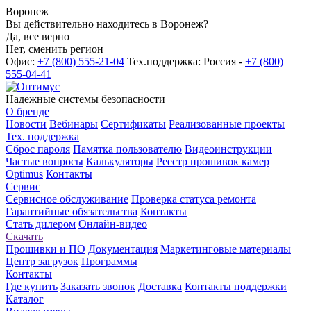
Воронеж
Вы действительно находитесь в Воронеж?
Да, все верно
Нет, сменить регион
Офис:
+7 (800) 555-21-04
Тех.поддержка: Россия -
+7 (800)
555-04-41
Надежные системы безопасности
О бренде
Новости
Вебинары
Сертификаты
Реализованные проекты
Тех. поддержка
Сброс пароля
Памятка пользователю
Видеоинструкции
Частые вопросы
Калькуляторы
Реестр прошивок камер
Optimus
Контакты
Сервис
Сервисное обслуживание
Проверка статуса ремонта
Гарантийные обязательства
Контакты
Стать дилером
Онлайн-видео
Скачать
Прошивки и ПО
Документация
Маркетинговые материалы
Центр загрузок
Программы
Контакты
Где купить
Заказать звонок
Доставка
Контакты поддержки
Каталог