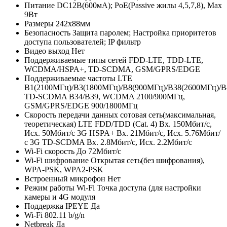
Питание
DC12В(600мА); РоЕ(Passive жилы 4,5,7,8), Мах
9Вт
Размеры
242х88мм
Безопасность
Защита паролем; Настройка приоритетов
доступа пользователей; IP фильтр
Видео выход
Нет
Поддерживаемые типы сетей
FDD-LTE, TDD-LTE,
WCDMA/HSPA+, TD-SCDMA, GSM/GPRS/EDGE
Поддерживаемые частоты
LTE
B1(2100МГц)/B3(1800МГц)/B8(900МГц)/B38(2600МГц)/B
TD-SCDMA B34/B39, WCDMA 2100/900МГц,
GSM/GPRS/EDGE 900/1800МГц
Скорость передачи данных сотовая сеть(максимальная,
теоретическая)
LTE FDD/TDD (Cat. 4) Вх. 150Мбит/с,
Исх. 50Мбит/с 3G HSPA+ Вх. 21Мбит/с, Исх. 5.76Мбит/
с 3G TD-SCDMA Вх. 2.8Мбит/с, Исх. 2.2Мбит/с
Wi-Fi скорость
До 72Мбит/с
Wi-Fi шифрование
Открытая сеть(без шифрования),
WPA-PSK, WPA2-PSK
Встроенный микрофон
Нет
Режим работы Wi-Fi
Точка доступа (для настройки
камеры и 4G модуля
Поддержка IPEYE
Да
Wi-Fi
802.11 b/g/n
Netbreak
Да