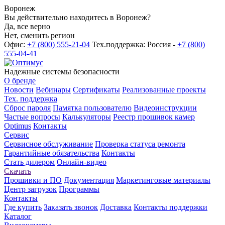
Воронеж
Вы действительно находитесь в Воронеж?
Да, все верно
Нет, сменить регион
Офис:
+7 (800) 555-21-04
Тех.поддержка: Россия -
+7 (800)
555-04-41
Надежные системы безопасности
О бренде
Новости
Вебинары
Сертификаты
Реализованные проекты
Тех. поддержка
Сброс пароля
Памятка пользователю
Видеоинструкции
Частые вопросы
Калькуляторы
Реестр прошивок камер
Optimus
Контакты
Сервис
Сервисное обслуживание
Проверка статуса ремонта
Гарантийные обязательства
Контакты
Стать дилером
Онлайн-видео
Скачать
Прошивки и ПО
Документация
Маркетинговые материалы
Центр загрузок
Программы
Контакты
Где купить
Заказать звонок
Доставка
Контакты поддержки
Каталог