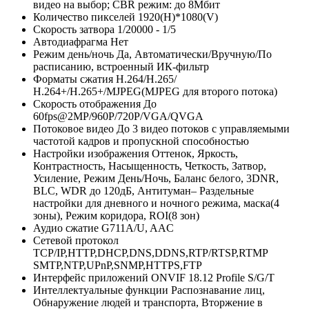
видео на выбор; CBR режим: до 8Мбит
Количество пикселей
1920(H)*1080(V)
Скорость затвора
1/20000 - 1/5
Автодиафрагма
Нет
Режим день/ночь
Да, Автоматически/Вручную/По
расписанию, встроенный ИК-фильтр
Форматы сжатия
Н.264/H.265/
Н.264+/H.265+/MJPEG(MJPEG для второго потока)
Скорость отображения
До
60fps@2MP/960P/720P/VGA/QVGA
Потоковое видео
До 3 видео потоков с управляемыми
частотой кадров и пропускной способностью
Настройки изображения
Оттенок, Яркость,
Контрастность, Насыщенность, Четкость, Затвор,
Усиление, Режим День/Ночь, Баланс белого, 3DNR,
BLC, WDR до 120дБ, Антитуман– Раздельные
настройки для дневного и ночного режима, маска(4
зоны), Режим коридора, ROI(8 зон)
Аудио сжатие
G711A/U, AAC
Сетевой протокол
TCP/IP,HTTP,DHCP,DNS,DDNS,RTP/RTSP,RTMP
SMTP,NTP,UPnP,SNMP,HTTPS,FTP
Интерфейс приложений
ONVIF 18.12 Profile S/G/T
Интеллектуальные функции
Распознавание лиц,
Обнаружение людей и транспорта, Вторжение в