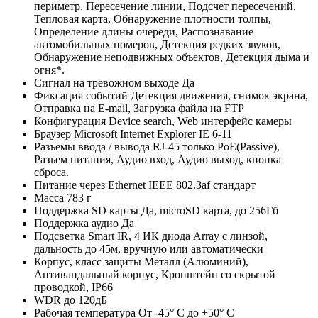
периметр, Пересечение линии, Подсчет пересечений,
Тепловая карта, Обнаружение плотности толпы,
Определение длины очереди, Распознавание
автомобильных номеров, Детекция редких звуков,
Обнаружение неподвижных объектов, Детекция дыма и
огня*.
Сигнал на тревожном выходе
Да
Фиксация событий
Детекция движения, снимок экрана,
Отправка на E-mail, Загрузка файла на FTP
Конфигурация
Device search, Web интерфейс камеры
Браузер
Microsoft Internet Explorer IE 6-11
Разъемы ввода / вывода
RJ-45 только РоЕ(Passive),
Разъем питания, Аудио вход, Аудио выход, кнопка
сброса.
Питание через Ethernet
IEEE 802.3af стандарт
Масса
783 г
Поддержка SD карты
Да, microSD карта, до 256Гб
Поддержка аудио
Да
Подсветка
Smart IR, 4 ИК диода Array с линзой,
дальность до 45м, вручную или автоматически
Корпус, класс защиты
Металл (Алюминий),
Антивандальный корпус, Кронштейн со скрытой
проводкой, IР66
WDR
до 120дБ
Рабочая температура
От -45° С до +50° С