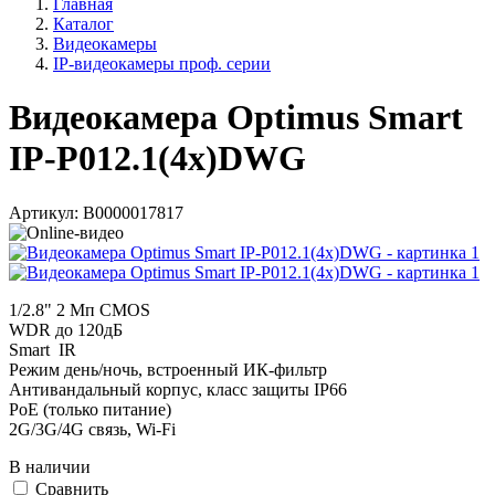
Главная
Каталог
Видеокамеры
IP-видеокамеры проф. серии
Видеокамера Optimus Smart
IP-P012.1(4x)DWG
Артикул:
В0000017817
1/2.8" 2 Мп CMOS
WDR до 120дБ
Smart IR
Режим день/ночь, встроенный ИК-фильтр
Антивандальный корпус, класс защиты IР66
PoE (только питание)
2G/3G/4G связь, Wi-Fi
В наличии
Cравнить