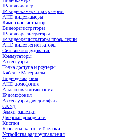
Видеокамеры
IP-видеокамеры
IP-видеокамеры проф. серии
AHD видеокамеры
Камера-регистратор
Видеорегистраторы
IP-видеорегистраторы
IP-видеорегистраторы проф. серии
AHD видеорегистраторы
Сетевое оборудование
Коммутаторы
Аксессуары
Точка доступа и роутеры
Кабель / Материалы
Видеодомофоны
AHD домофония
Аналоговая домофония
IP домофония
Аксессуары для домофона
СКУД
Замки, защелки
Дверные доводчики
Кнопки
Браслеты, карты и брелоки
Устройства радиоуправления