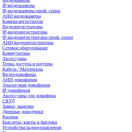
Видеокамеры
IP-видеокамеры
IP-видеокамеры проф. серии
AHD видеокамеры
Камера-регистратор
Видеорегистраторы
IP-видеорегистраторы
IP-видеорегистраторы проф. серии
AHD видеорегистраторы
Сетевое оборудование
Коммутаторы
Аксессуары
Точка доступа и роутеры
Кабель / Материалы
Видеодомофоны
AHD домофония
Аналоговая домофония
IP домофония
Аксессуары для домофона
СКУД
Замки, защелки
Дверные доводчики
Кнопки
Браслеты, карты и брелоки
Устройства радиоуправления