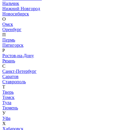
Нальчик
Нижний Новгород
Новосибирск
О
Омск
Оренбург
П
Пермь
Пятигорск
Р
Ростов-на-Дону
Рязань
С
Санкт-Петербург
Саратов
Ставрополь
Т
Тверь
Томск
Тула
Тюмень
У
Уфа
Х
Хабаровск