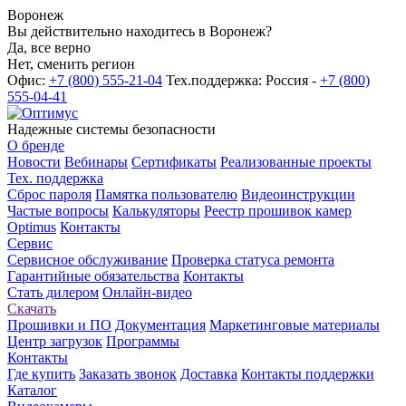
Воронеж
Вы действительно находитесь в Воронеж?
Да, все верно
Нет, сменить регион
Офис:
+7 (800) 555-21-04
Тех.поддержка: Россия -
+7 (800)
555-04-41
Надежные системы безопасности
О бренде
Новости
Вебинары
Сертификаты
Реализованные проекты
Тех. поддержка
Сброс пароля
Памятка пользователю
Видеоинструкции
Частые вопросы
Калькуляторы
Реестр прошивок камер
Optimus
Контакты
Сервис
Сервисное обслуживание
Проверка статуса ремонта
Гарантийные обязательства
Контакты
Стать дилером
Онлайн-видео
Скачать
Прошивки и ПО
Документация
Маркетинговые материалы
Центр загрузок
Программы
Контакты
Где купить
Заказать звонок
Доставка
Контакты поддержки
Каталог