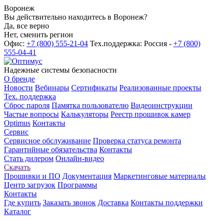
Воронеж
Вы действительно находитесь в Воронеж?
Да, все верно
Нет, сменить регион
Офис:
+7 (800) 555-21-04
Тех.поддержка: Россия -
+7 (800)
555-04-41
Надежные системы безопасности
О бренде
Новости
Вебинары
Сертификаты
Реализованные проекты
Тех. поддержка
Сброс пароля
Памятка пользователю
Видеоинструкции
Частые вопросы
Калькуляторы
Реестр прошивок камер
Optimus
Контакты
Сервис
Сервисное обслуживание
Проверка статуса ремонта
Гарантийные обязательства
Контакты
Стать дилером
Онлайн-видео
Скачать
Прошивки и ПО
Документация
Маркетинговые материалы
Центр загрузок
Программы
Контакты
Где купить
Заказать звонок
Доставка
Контакты поддержки
Каталог