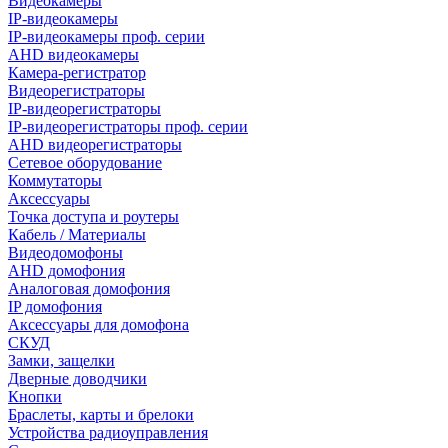
Видеокамеры
IP-видеокамеры
IP-видеокамеры проф. серии
AHD видеокамеры
Камера-регистратор
Видеорегистраторы
IP-видеорегистраторы
IP-видеорегистраторы проф. серии
AHD видеорегистраторы
Сетевое оборудование
Коммутаторы
Аксессуары
Точка доступа и роутеры
Кабель / Материалы
Видеодомофоны
AHD домофония
Аналоговая домофония
IP домофония
Аксессуары для домофона
СКУД
Замки, защелки
Дверные доводчики
Кнопки
Браслеты, карты и брелоки
Устройства радиоуправления