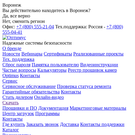
Воронеж
Вы действительно находитесь в Воронеж?
Да, все верно
Нет, сменить регион
Офис:
+7 (800) 555-21-04
Тех.поддержка: Россия -
+7 (800)
555-04-41
Надежные системы безопасности
О бренде
Новости
Вебинары
Сертификаты
Реализованные проекты
Тех. поддержка
Сброс пароля
Памятка пользователю
Видеоинструкции
Частые вопросы
Калькуляторы
Реестр прошивок камер
Optimus
Контакты
Сервис
Сервисное обслуживание
Проверка статуса ремонта
Гарантийные обязательства
Контакты
Стать дилером
Онлайн-видео
Скачать
Прошивки и ПО
Документация
Маркетинговые материалы
Центр загрузок
Программы
Контакты
Где купить
Заказать звонок
Доставка
Контакты поддержки
Каталог