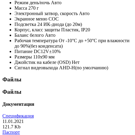
Режим день/ночь
Авто
Масса
270 г
Электронный затвор, скорость
Авто
Экранное меню
СОС
Подсветка
24 ИК-диода (до 20м)
Корпус, класс защиты
Пластик, IP20
Баланс белого
Авто
Рабочая температура
От -10°С до +50°С при влажности
до 90%(без конденсата)
Питание
DC12V±10%
Размеры
110x90 мм
Джойстик на кабеле (OSD)
Нет
Сигнал видеовыхода
AHD-H(по умолчанию)
Файлы
Файлы
Документация
Спецификация
11.01.2021
121.7 Kb
Паспорт